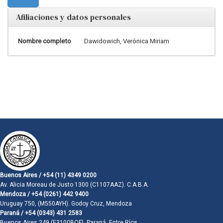
Afiliaciones y datos personales
Nombre completo
Dawidowich, Verónica Miriam
Buenos Aires / +54 (11) 4349 0200
Av. Alicia Moreau de Justo 1300 (C1107AAZ). C.A.B.A.
Mendoza / +54 (0261) 442 9400
Uruguay 750, (M550AYH). Godoy Cruz, Mendoza
Paraná / +54 (0343) 431 2583
Buenos Aires 249 (E3100BQF). Paraná, Entre Ríos