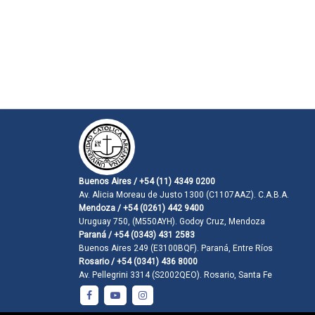
Buenos Aires / +54 (11) 4349 0200
Av. Alicia Moreau de Justo 1300 (C1107AAZ). C.A.B.A.
Mendoza / +54 (0261) 442 9400
Uruguay 750, (M550AYH). Godoy Cruz, Mendoza
Paraná / +54 (0343) 431 2583
Buenos Aires 249 (E3100BQF). Paraná, Entre Ríos
Rosario / +54 (0341) 436 8000
Av. Pellegrini 3314 (S2002QEO). Rosario, Santa Fe