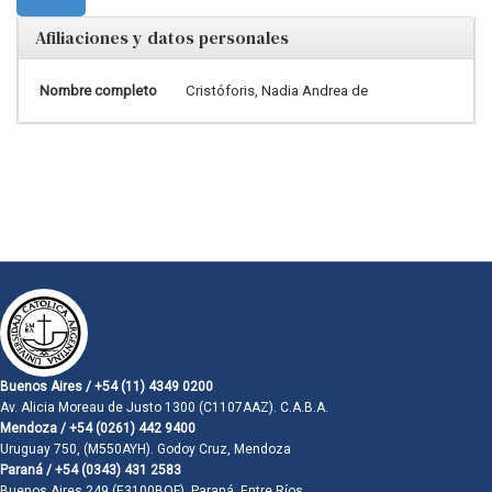
Afiliaciones y datos personales
Nombre completo
Cristóforis, Nadia Andrea de
Buenos Aires / +54 (11) 4349 0200
Av. Alicia Moreau de Justo 1300 (C1107AAZ). C.A.B.A.
Mendoza / +54 (0261) 442 9400
Uruguay 750, (M550AYH). Godoy Cruz, Mendoza
Paraná / +54 (0343) 431 2583
Buenos Aires 249 (E3100BQF). Paraná, Entre Ríos