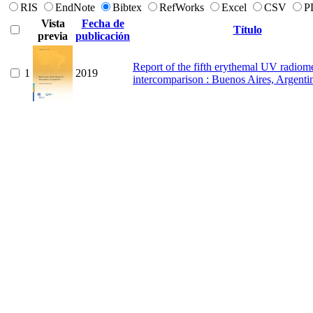
RIS
EndNote
Bibtex
RefWorks
Excel
CSV
P
Vista
Fecha de
Título
previa
publicación
Report of the fifth erythemal UV radiom
1
2019
intercomparison : Buenos Aires, Argenti