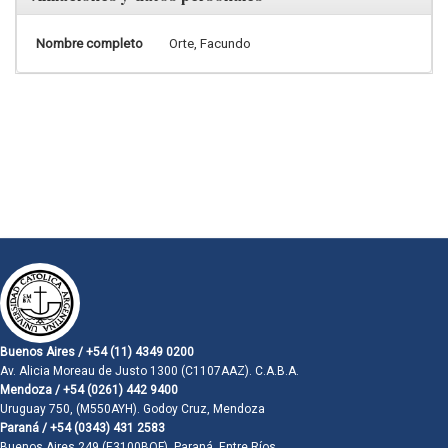
Nombre completo
Orte, Facundo
Buenos Aires / +54 (11) 4349 0200
Av. Alicia Moreau de Justo 1300 (C1107AAZ). C.A.B.A.
Mendoza / +54 (0261) 442 9400
Uruguay 750, (M550AYH). Godoy Cruz, Mendoza
Paraná / +54 (0343) 431 2583
Buenos Aires 249 (E3100BQF). Paraná, Entre Ríos