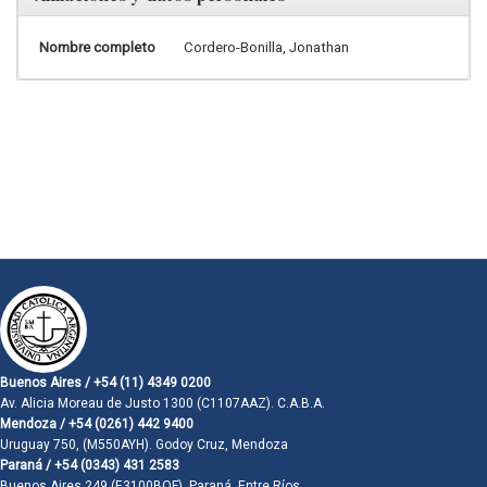
Nombre completo
Cordero-Bonilla, Jonathan
Buenos Aires / +54 (11) 4349 0200
Av. Alicia Moreau de Justo 1300 (C1107AAZ). C.A.B.A.
Mendoza / +54 (0261) 442 9400
Uruguay 750, (M550AYH). Godoy Cruz, Mendoza
Paraná / +54 (0343) 431 2583
Buenos Aires 249 (E3100BQF). Paraná, Entre Ríos