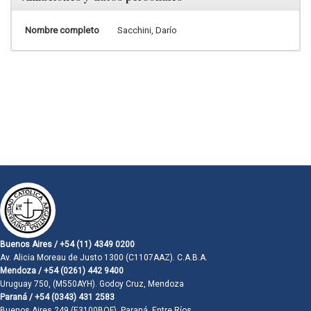
Nombre completo
Sacchini, Darío
Buenos Aires / +54 (11) 4349 0200
Av. Alicia Moreau de Justo 1300 (C1107AAZ). C.A.B.A.
Mendoza / +54 (0261) 442 9400
Uruguay 750, (M550AYH). Godoy Cruz, Mendoza
Paraná / +54 (0343) 431 2583
Buenos Aires 249 (E3100BQF). Paraná, Entre Ríos