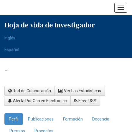
Skip
navigation
Hoja de vida de Investigador
Inglés
Español
-
Red de Colaboración
Ver Las Estadísticas
Alerta Por Correo Electrónico
Feed RSS
Perfil
Publicaciones
Formación
Docencia
Premios
Proyectos