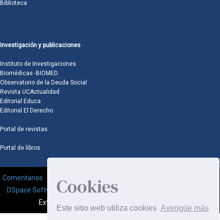
Biblioteca
Investigación y publicaciones
Instituto de Investigaciones
Biomédicas -BIOMED
Observatorio de la Deuda Social
Revista UCActualidad
Editorial Educa
Editorial El Derecho
Portal de revistas
Portal de libros
Comentarios
Cookies
DSpace Software
Copyright © 2002-2008
MIT
and
Hewlett-Packard
-
Extensión mantenida y optimizado por
Este sitio web utiliza cookies
Averigüe más