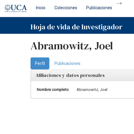
Skip
-->
Inicio
Colecciones
Publicaciones
navigation
Hoja de vida de Investigador
Abramowitz, Joel
Perfil
Publicaciones
Afiliaciones y datos personales
Nombre completo
Abramowitz, Joel