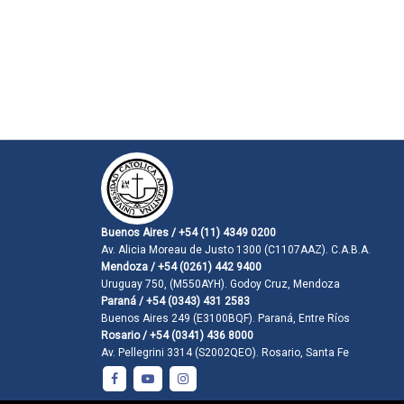
Buenos Aires / +54 (11) 4349 0200
Av. Alicia Moreau de Justo 1300 (C1107AAZ). C.A.B.A.
Mendoza / +54 (0261) 442 9400
Uruguay 750, (M550AYH). Godoy Cruz, Mendoza
Paraná / +54 (0343) 431 2583
Buenos Aires 249 (E3100BQF). Paraná, Entre Ríos
Rosario / +54 (0341) 436 8000
Av. Pellegrini 3314 (S2002QEO). Rosario, Santa Fe