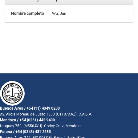
Nombre completo
Wu, Jun
Buenos Aires / +54 (11) 4349 0200
Av. Alicia Moreau de Justo 1300 (C1107AAZ). C.A.B.A.
Mendoza / +54 (0261) 442 9400
Uruguay 750, (M550AYH). Godoy Cruz, Mendoza
Paraná / +54 (0343) 431 2583
Buenos Aires 249 (E3100BQF). Paraná, Entre Ríos