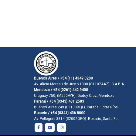
Buenos Aires / +54 (11) 4349 0200
Av. Alicia Moreau de Justo 1300 (C1107AAZ). C.A.B.A.
Mendoza / +54 (0261) 442 9400
Uruguay 750, (M550AYH). Godoy Cruz, Mendoza
Paraná / +54 (0343) 431 2583
Buenos Aires 249 (E3100BQF). Paraná, Entre Ríos
Rosario / +54 (0341) 436 8000
Av. Pellegrini 3314 (S2002QEO). Rosario, Santa Fe