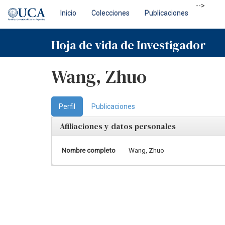
Skip
-->
Inicio
Colecciones
Publicaciones
navigation
Hoja de vida de Investigador
Wang, Zhuo
Perfil
Publicaciones
Afiliaciones y datos personales
Nombre completo
Wang, Zhuo