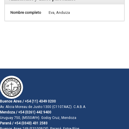
Nombre completo
Eva, Anduiza
Buenos Aires / +54 (11) 4349 0200
Av. Alicia Moreau de Justo 1300 (C1107AAZ). C.A.B.A.
Mendoza / +54 (0261) 442 9400
Uruguay 750, (M550AYH). Godoy Cruz, Mendoza
Paraná / +54 (0343) 431 2583
Buenos Aires 249 (E3100BQF). Paraná, Entre Ríos