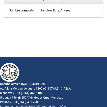
Nombre completo
Sánchez Ruiz, Andrea
Buenos Aires / +54 (11) 4349 0200
Av. Alicia Moreau de Justo 1300 (C1107AAZ). C.A.B.A.
Mendoza / +54 (0261) 442 9400
Uruguay 750, (M550AYH). Godoy Cruz, Mendoza
Paraná / +54 (0343) 431 2583
Buenos Aires 249 (E3100BQF). Paraná, Entre Ríos