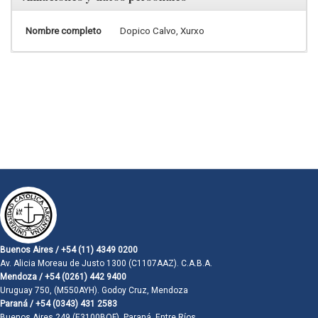
Nombre completo
Dopico Calvo, Xurxo
Buenos Aires / +54 (11) 4349 0200
Av. Alicia Moreau de Justo 1300 (C1107AAZ). C.A.B.A.
Mendoza / +54 (0261) 442 9400
Uruguay 750, (M550AYH). Godoy Cruz, Mendoza
Paraná / +54 (0343) 431 2583
Buenos Aires 249 (E3100BQF). Paraná, Entre Ríos