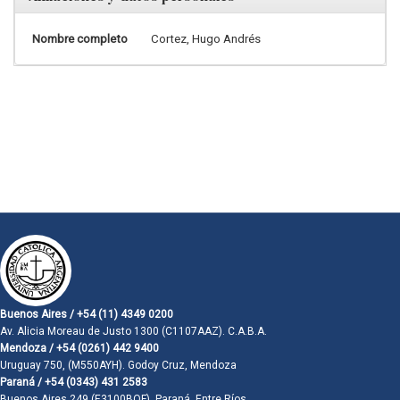
Nombre completo
Cortez, Hugo Andrés
Buenos Aires / +54 (11) 4349 0200
Av. Alicia Moreau de Justo 1300 (C1107AAZ). C.A.B.A.
Mendoza / +54 (0261) 442 9400
Uruguay 750, (M550AYH). Godoy Cruz, Mendoza
Paraná / +54 (0343) 431 2583
Buenos Aires 249 (E3100BQF). Paraná, Entre Ríos