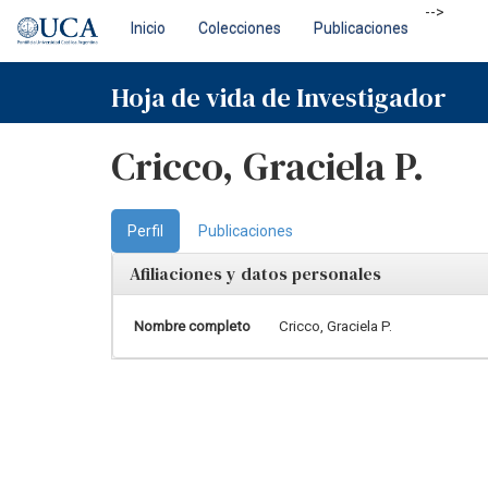
Skip
-->
Inicio
Colecciones
Publicaciones
navigation
Hoja de vida de Investigador
Cricco, Graciela P.
Perfil
Publicaciones
Afiliaciones y datos personales
Nombre completo
Cricco, Graciela P.