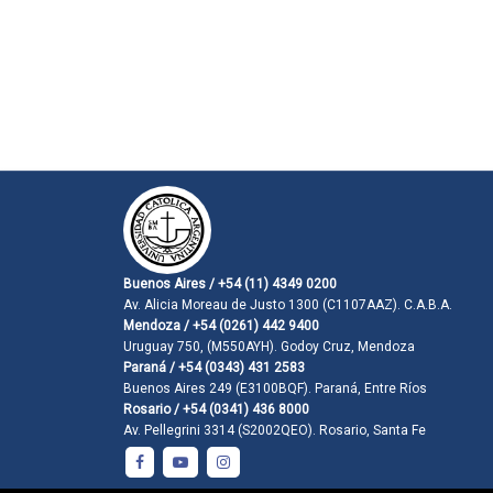
Buenos Aires / +54 (11) 4349 0200
Av. Alicia Moreau de Justo 1300 (C1107AAZ). C.A.B.A.
Mendoza / +54 (0261) 442 9400
Uruguay 750, (M550AYH). Godoy Cruz, Mendoza
Paraná / +54 (0343) 431 2583
Buenos Aires 249 (E3100BQF). Paraná, Entre Ríos
Rosario / +54 (0341) 436 8000
Av. Pellegrini 3314 (S2002QEO). Rosario, Santa Fe