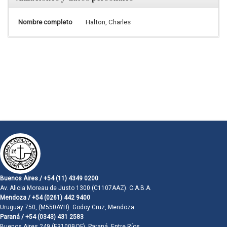
Nombre completo
Halton, Charles
Buenos Aires / +54 (11) 4349 0200
Av. Alicia Moreau de Justo 1300 (C1107AAZ). C.A.B.A.
Mendoza / +54 (0261) 442 9400
Uruguay 750, (M550AYH). Godoy Cruz, Mendoza
Paraná / +54 (0343) 431 2583
Buenos Aires 249 (E3100BQF). Paraná, Entre Ríos