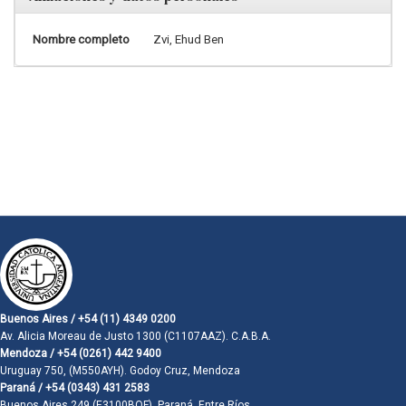
Nombre completo
Zvi, Ehud Ben
Buenos Aires / +54 (11) 4349 0200
Av. Alicia Moreau de Justo 1300 (C1107AAZ). C.A.B.A.
Mendoza / +54 (0261) 442 9400
Uruguay 750, (M550AYH). Godoy Cruz, Mendoza
Paraná / +54 (0343) 431 2583
Buenos Aires 249 (E3100BQF). Paraná, Entre Ríos