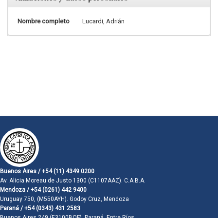
Nombre completo
Lucardi, Adrián
Buenos Aires / +54 (11) 4349 0200
Av. Alicia Moreau de Justo 1300 (C1107AAZ). C.A.B.A.
Mendoza / +54 (0261) 442 9400
Uruguay 750, (M550AYH). Godoy Cruz, Mendoza
Paraná / +54 (0343) 431 2583
Buenos Aires 249 (E3100BQF). Paraná, Entre Ríos