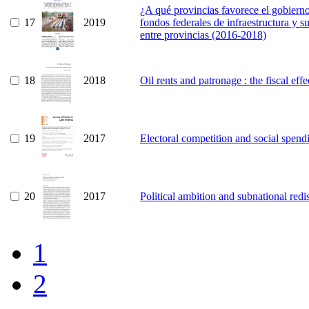
¿A qué provincias favorece el gobierno
17
2019
fondos federales de infraestructura y s
entre provincias (2016-2018)
18
2018
Oil rents and patronage : the fiscal eff
19
2017
Electoral competition and social spend
20
2017
Political ambition and subnational redi
1
2