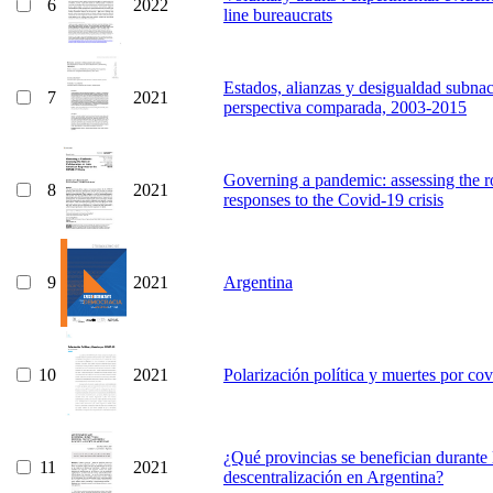
6
2022
line bureaucrats
Estados, alianzas y desigualdad subnac
7
2021
perspectiva comparada, 2003-2015
Governing a pandemic: assessing the ro
8
2021
responses to the Covid-19 crisis
9
2021
Argentina
10
2021
Polarización política y muertes por co
¿Qué provincias se benefician durante 
11
2021
descentralización en Argentina?