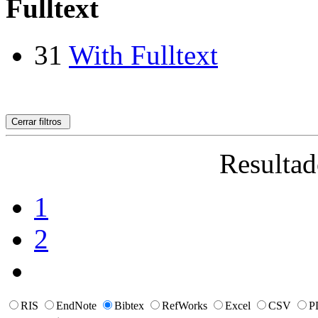
Fulltext
31
With Fulltext
Cerrar filtros
Resultad
1
2
RIS
EndNote
Bibtex
RefWorks
Excel
CSV
P