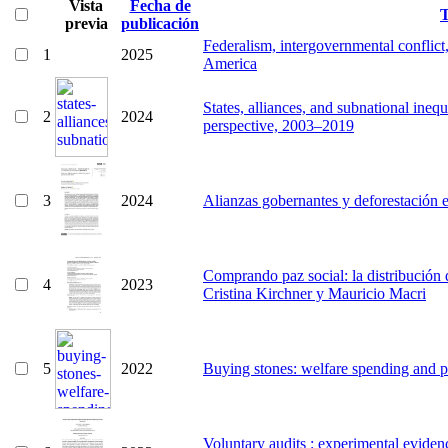
Vista
Fecha de
T
previa
publicación
Federalism, intergovernmental conflic
1
2025
America
States, alliances, and subnational ineq
2
2024
perspective, 2003–2019
3
2024
Alianzas gobernantes y deforestación e
Comprando paz social: la distribución 
4
2023
Cristina Kirchner y Mauricio Macri
5
2022
Buying stones: welfare spending and p
Voluntary audits : experimental eviden