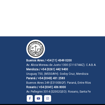
Buenos Aires / +54 (11) 4349 0200
Av. Alicia Moreau de Justo 1300 (C1107AAZ). C.A.B.A.
Mendoza / +54 (0261) 442 9400
Uruguay 750, (M550AYH). Godoy Cruz, Mendoza
Paraná / +54 (0343) 431 2583
Buenos Aires 249 (E3100BQF). Paraná, Entre Ríos
Rosario / +54 (0341) 436 8000
Av. Pellegrini 3314 (S2002QEO). Rosario, Santa Fe