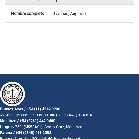
Nombre completo
Gayubas, Augusto
Buenos Aires / +54 (11) 4349 0200
Av. Alicia Moreau de Justo 1300 (C1107AAZ). C.A.B.A.
Mendoza / +54 (0261) 442 9400
Uruguay 750, (M550AYH). Godoy Cruz, Mendoza
Paraná / +54 (0343) 431 2583
Buenos Aires 249 (E3100BQF). Paraná, Entre Ríos