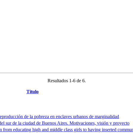
Resultados 1-6 de 6.
Titulo
 reproducción de la pobreza en enclaves urbanos de marginalidad
s del sur de la ciudad de Buenos Aires. Motivaciones, visión y proyecto
m from educating high and middle class girls to having inserted communi