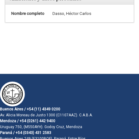
Nombre completo
Dasso, Héctor Carlos
Buenos Aires / +54 (11) 4349 0200
Av. Alicia Moreau de Justo 1300 (C1107AAZ). C.A.B.A.
Mendoza / +54 (0261) 442 9400
Uruguay 750, (M550AYH). Godoy Cruz, Mendoza
Paraná / +54 (0343) 431 2583
Buenos Aires 249 (E3100BQF). Paraná, Entre Ríos