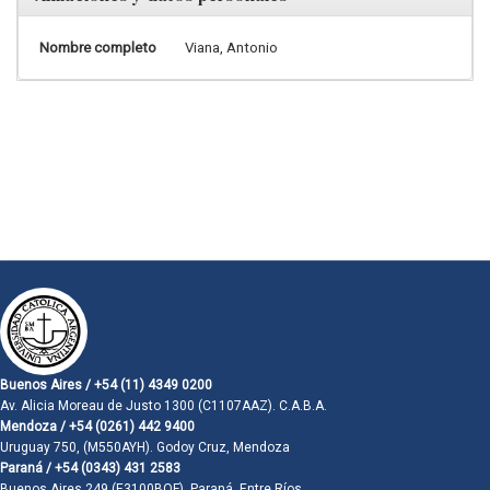
Nombre completo
Viana, Antonio
Buenos Aires / +54 (11) 4349 0200
Av. Alicia Moreau de Justo 1300 (C1107AAZ). C.A.B.A.
Mendoza / +54 (0261) 442 9400
Uruguay 750, (M550AYH). Godoy Cruz, Mendoza
Paraná / +54 (0343) 431 2583
Buenos Aires 249 (E3100BQF). Paraná, Entre Ríos