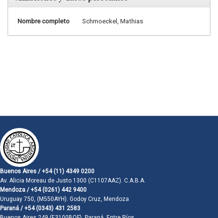
Nombre completo
Schmoeckel, Mathias
Buenos Aires / +54 (11) 4349 0200
Av. Alicia Moreau de Justo 1300 (C1107AAZ). C.A.B.A.
Mendoza / +54 (0261) 442 9400
Uruguay 750, (M550AYH). Godoy Cruz, Mendoza
Paraná / +54 (0343) 431 2583
Buenos Aires 249 (E3100BQF). Paraná, Entre Ríos