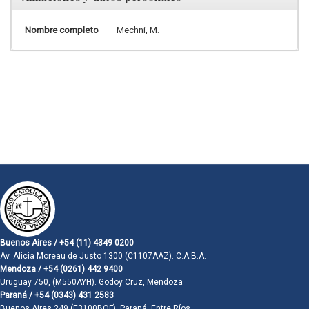
Nombre completo
Mechni, M.
Buenos Aires / +54 (11) 4349 0200
Av. Alicia Moreau de Justo 1300 (C1107AAZ). C.A.B.A.
Mendoza / +54 (0261) 442 9400
Uruguay 750, (M550AYH). Godoy Cruz, Mendoza
Paraná / +54 (0343) 431 2583
Buenos Aires 249 (E3100BQF). Paraná, Entre Ríos