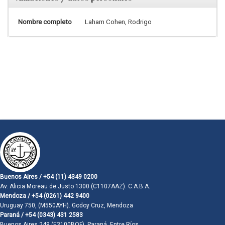
Nombre completo
Laham Cohen, Rodrigo
Buenos Aires / +54 (11) 4349 0200
Av. Alicia Moreau de Justo 1300 (C1107AAZ). C.A.B.A.
Mendoza / +54 (0261) 442 9400
Uruguay 750, (M550AYH). Godoy Cruz, Mendoza
Paraná / +54 (0343) 431 2583
Buenos Aires 249 (E3100BQF). Paraná, Entre Ríos