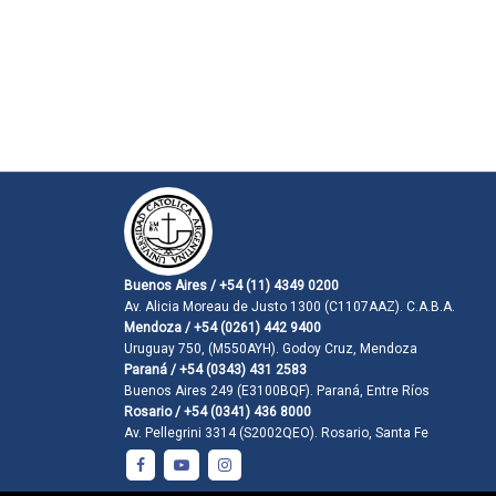
Buenos Aires / +54 (11) 4349 0200
Av. Alicia Moreau de Justo 1300 (C1107AAZ). C.A.B.A.
Mendoza / +54 (0261) 442 9400
Uruguay 750, (M550AYH). Godoy Cruz, Mendoza
Paraná / +54 (0343) 431 2583
Buenos Aires 249 (E3100BQF). Paraná, Entre Ríos
Rosario / +54 (0341) 436 8000
Av. Pellegrini 3314 (S2002QEO). Rosario, Santa Fe