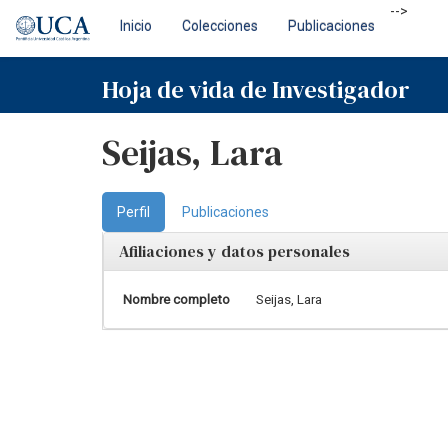
Skip
-->
Inicio
Colecciones
Publicaciones
navigation
Hoja de vida de Investigador
Seijas, Lara
Perfil
Publicaciones
Afiliaciones y datos personales
Nombre completo
Seijas, Lara