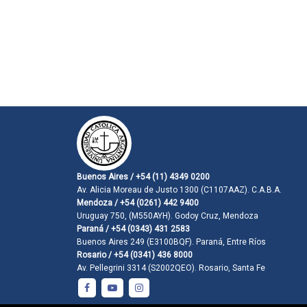
Buenos Aires / +54 (11) 4349 0200
Av. Alicia Moreau de Justo 1300 (C1107AAZ). C.A.B.A.
Mendoza / +54 (0261) 442 9400
Uruguay 750, (M550AYH). Godoy Cruz, Mendoza
Paraná / +54 (0343) 431 2583
Buenos Aires 249 (E3100BQF). Paraná, Entre Ríos
Rosario / +54 (0341) 436 8000
Av. Pellegrini 3314 (S2002QEO). Rosario, Santa Fe