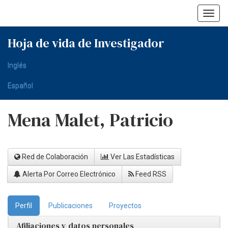
Skip
navigation
Hoja de vida de Investigador
Inglés
Español
Mena Malet, Patricio
Red de Colaboración
Ver Las Estadísticas
Alerta Por Correo Electrónico
Feed RSS
Perfil
Publicaciones
Proyectos
Afiliaciones y datos personales