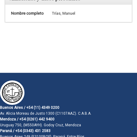
Nombre completo
Trías, Manuel
Buenos Aires / +54 (11) 4349 0200
Av. Alicia Moreau de Justo 1300 (C1107AAZ). C.A.B.A.
Mendoza / +54 (0261) 442 9400
Uruguay 750, (M550AYH). Godoy Cruz, Mendoza
Paraná / +54 (0343) 431 2583
Buenos Aires 249 (E3100BQF). Paraná, Entre Ríos