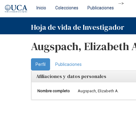
Skip
-->
Inicio
Colecciones
Publicaciones
navigation
Hoja de vida de Investigador
Augspach, Elizabeth 
Perfil
Publicaciones
Afiliaciones y datos personales
Nombre completo
Augspach, Elizabeth A.