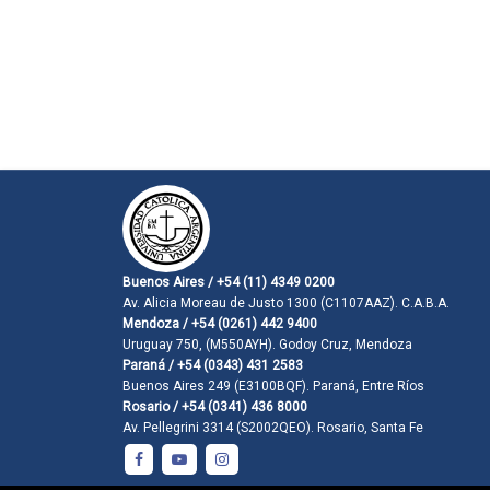
Buenos Aires / +54 (11) 4349 0200
Av. Alicia Moreau de Justo 1300 (C1107AAZ). C.A.B.A.
Mendoza / +54 (0261) 442 9400
Uruguay 750, (M550AYH). Godoy Cruz, Mendoza
Paraná / +54 (0343) 431 2583
Buenos Aires 249 (E3100BQF). Paraná, Entre Ríos
Rosario / +54 (0341) 436 8000
Av. Pellegrini 3314 (S2002QEO). Rosario, Santa Fe