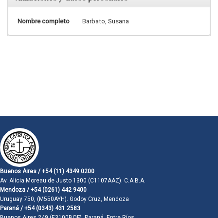
Nombre completo
Barbato, Susana
Buenos Aires / +54 (11) 4349 0200
Av. Alicia Moreau de Justo 1300 (C1107AAZ). C.A.B.A.
Mendoza / +54 (0261) 442 9400
Uruguay 750, (M550AYH). Godoy Cruz, Mendoza
Paraná / +54 (0343) 431 2583
Buenos Aires 249 (E3100BQF). Paraná, Entre Ríos