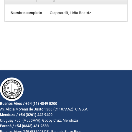
Nombre completo
Ciapparelli, Lidia Beatriz
Buenos Aires / +54 (11) 4349 0200
Av. Alicia Moreau de Justo 1300 (C1107AAZ). C.A.B.A.
Mendoza / +54 (0261) 442 9400
Uruguay 750, (M550AYH). Godoy Cruz, Mendoza
Paraná / +54 (0343) 431 2583
Buenos Aires 249 (E3100BQF). Paraná, Entre Ríos