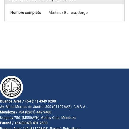
Nombre completo
Martínez Barrera, Jorge
Buenos Aires / +54 (11) 4349 0200
Av. Alicia Moreau de Justo 1300 (C1107AAZ). C.A.B.A.
Mendoza / +54 (0261) 442 9400
Uruguay 750, (M550AYH). Godoy Cruz, Mendoza
Paraná / +54 (0343) 431 2583
Buenos Aires 249 (E3100BQF). Paraná, Entre Ríos