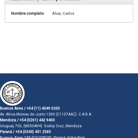
Nombre completo
Alvar, Carlos
Buenos Aires / +54 (11) 4349 0200
Av. Alicia Moreau de Justo 1300 (C1107AAZ). C.A.B.A.
Mendoza / +54 (0261) 442 9400
Uruguay 750, (M550AYH). Godoy Cruz, Mendoza
Paraná / +54 (0343) 431 2583
Buenos Aires 249 (E3100BQF). Paraná, Entre Ríos