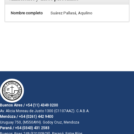
Nombre completo
Suárez Pallasá, Aquilino
Buenos Aires / +54 (11) 4349 0200
Av. Alicia Moreau de Justo 1300 (C1107AAZ). C.A.B.A.
Mendoza / +54 (0261) 442 9400
Uruguay 750, (M550AYH). Godoy Cruz, Mendoza
Paraná / +54 (0343) 431 2583
Buenos Aires 249 (E3100BQF). Paraná, Entre Ríos