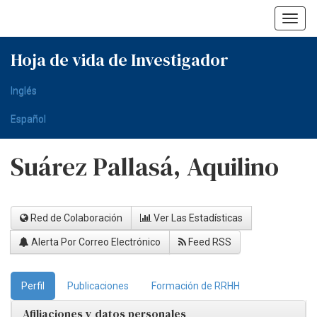
Skip
navigation
Hoja de vida de Investigador
Inglés
Español
Suárez Pallasá, Aquilino
Red de Colaboración
Ver Las Estadísticas
Alerta Por Correo Electrónico
Feed RSS
Perfil
Publicaciones
Formación de RRHH
Afiliaciones y datos personales