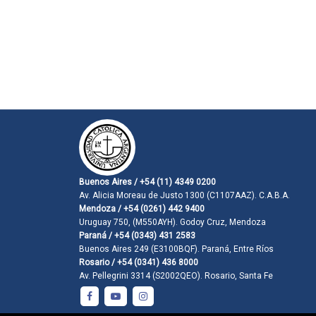
Buenos Aires / +54 (11) 4349 0200
Av. Alicia Moreau de Justo 1300 (C1107AAZ). C.A.B.A.
Mendoza / +54 (0261) 442 9400
Uruguay 750, (M550AYH). Godoy Cruz, Mendoza
Paraná / +54 (0343) 431 2583
Buenos Aires 249 (E3100BQF). Paraná, Entre Ríos
Rosario / +54 (0341) 436 8000
Av. Pellegrini 3314 (S2002QEO). Rosario, Santa Fe