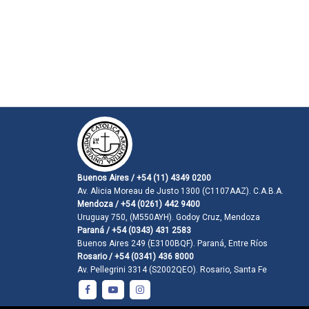
Buenos Aires / +54 (11) 4349 0200
Av. Alicia Moreau de Justo 1300 (C1107AAZ). C.A.B.A.
Mendoza / +54 (0261) 442 9400
Uruguay 750, (M550AYH). Godoy Cruz, Mendoza
Paraná / +54 (0343) 431 2583
Buenos Aires 249 (E3100BQF). Paraná, Entre Ríos
Rosario / +54 (0341) 436 8000
Av. Pellegrini 3314 (S2002QEO). Rosario, Santa Fe