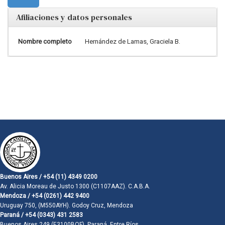
Afiliaciones y datos personales
Nombre completo
Hernández de Lamas, Graciela B.
Buenos Aires / +54 (11) 4349 0200
Av. Alicia Moreau de Justo 1300 (C1107AAZ). C.A.B.A.
Mendoza / +54 (0261) 442 9400
Uruguay 750, (M550AYH). Godoy Cruz, Mendoza
Paraná / +54 (0343) 431 2583
Buenos Aires 249 (E3100BQF). Paraná, Entre Ríos