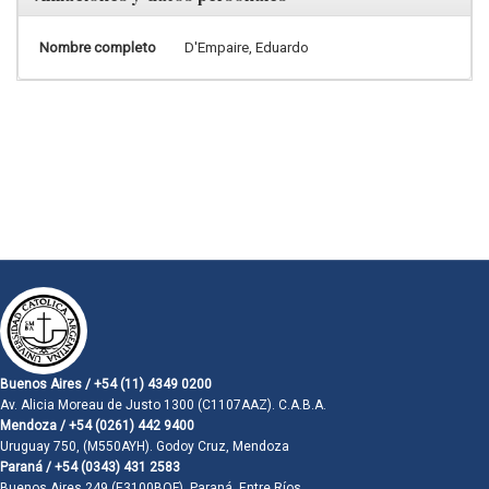
Nombre completo
D'Empaire, Eduardo
Buenos Aires / +54 (11) 4349 0200
Av. Alicia Moreau de Justo 1300 (C1107AAZ). C.A.B.A.
Mendoza / +54 (0261) 442 9400
Uruguay 750, (M550AYH). Godoy Cruz, Mendoza
Paraná / +54 (0343) 431 2583
Buenos Aires 249 (E3100BQF). Paraná, Entre Ríos