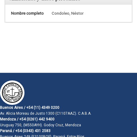
Nombre completo
Condoleo, Néstor
Buenos Aires / +54 (11) 4349 0200
Av. Alicia Moreau de Justo 1300 (C1107AAZ). C.A.B.A.
Mendoza / +54 (0261) 442 9400
Uruguay 750, (M550AYH). Godoy Cruz, Mendoza
Paraná / +54 (0343) 431 2583
Buenos Aires 249 (E3100BQF). Paraná, Entre Ríos