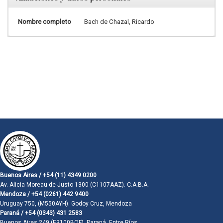
Nombre completo
Bach de Chazal, Ricardo
Buenos Aires / +54 (11) 4349 0200
Av. Alicia Moreau de Justo 1300 (C1107AAZ). C.A.B.A.
Mendoza / +54 (0261) 442 9400
Uruguay 750, (M550AYH). Godoy Cruz, Mendoza
Paraná / +54 (0343) 431 2583
Buenos Aires 249 (E3100BQF). Paraná, Entre Ríos