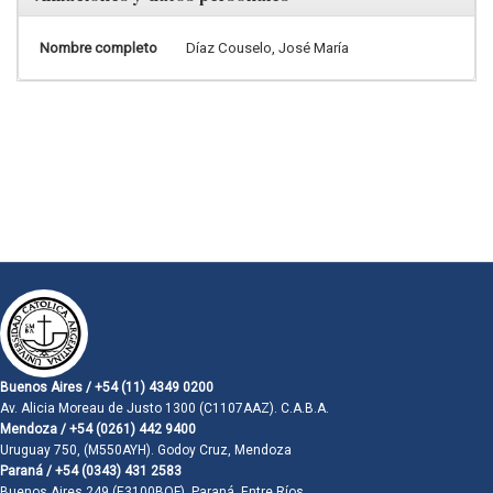
Nombre completo
Díaz Couselo, José María
Buenos Aires / +54 (11) 4349 0200
Av. Alicia Moreau de Justo 1300 (C1107AAZ). C.A.B.A.
Mendoza / +54 (0261) 442 9400
Uruguay 750, (M550AYH). Godoy Cruz, Mendoza
Paraná / +54 (0343) 431 2583
Buenos Aires 249 (E3100BQF). Paraná, Entre Ríos