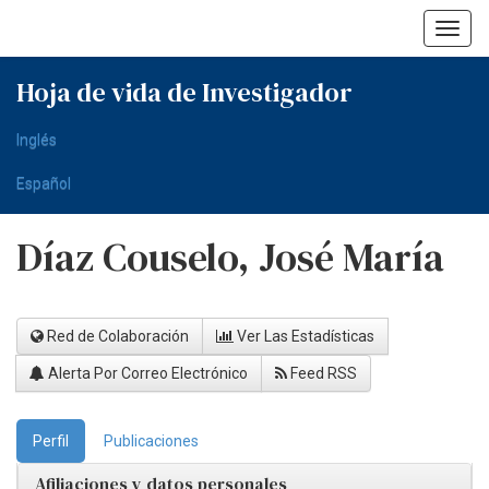
Skip
navigation
Hoja de vida de Investigador
Inglés
Español
Díaz Couselo, José María
Red de Colaboración
Ver Las Estadísticas
Alerta Por Correo Electrónico
Feed RSS
Perfil
Publicaciones
Afiliaciones y datos personales