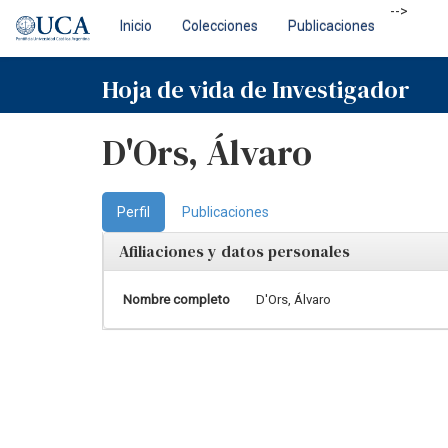
Skip
-->
Inicio
Colecciones
Publicaciones
navigation
Hoja de vida de Investigador
D'Ors, Álvaro
Perfil
Publicaciones
Afiliaciones y datos personales
Nombre completo
D'Ors, Álvaro