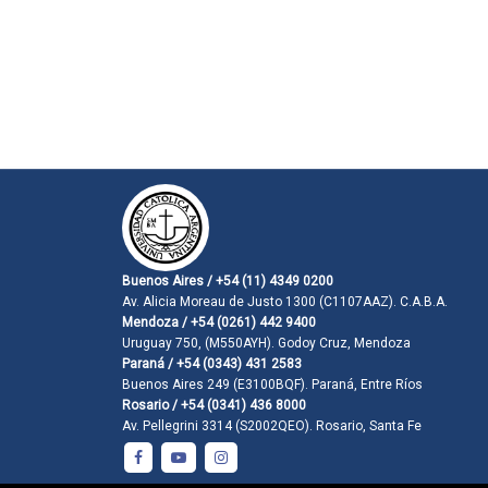
Buenos Aires / +54 (11) 4349 0200
Av. Alicia Moreau de Justo 1300 (C1107AAZ). C.A.B.A.
Mendoza / +54 (0261) 442 9400
Uruguay 750, (M550AYH). Godoy Cruz, Mendoza
Paraná / +54 (0343) 431 2583
Buenos Aires 249 (E3100BQF). Paraná, Entre Ríos
Rosario / +54 (0341) 436 8000
Av. Pellegrini 3314 (S2002QEO). Rosario, Santa Fe