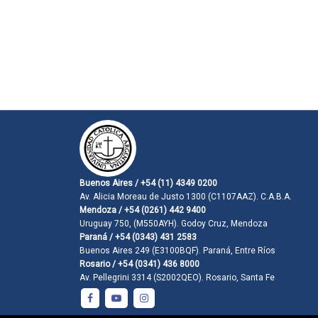
Buenos Aires / +54 (11) 4349 0200
Av. Alicia Moreau de Justo 1300 (C1107AAZ). C.A.B.A.
Mendoza / +54 (0261) 442 9400
Uruguay 750, (M550AYH). Godoy Cruz, Mendoza
Paraná / +54 (0343) 431 2583
Buenos Aires 249 (E3100BQF). Paraná, Entre Ríos
Rosario / +54 (0341) 436 8000
Av. Pellegrini 3314 (S2002QEO). Rosario, Santa Fe