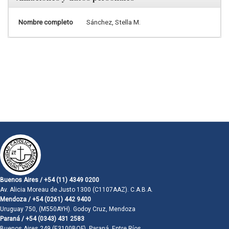
Nombre completo
Sánchez, Stella M.
Buenos Aires / +54 (11) 4349 0200
Av. Alicia Moreau de Justo 1300 (C1107AAZ). C.A.B.A.
Mendoza / +54 (0261) 442 9400
Uruguay 750, (M550AYH). Godoy Cruz, Mendoza
Paraná / +54 (0343) 431 2583
Buenos Aires 249 (E3100BQF). Paraná, Entre Ríos