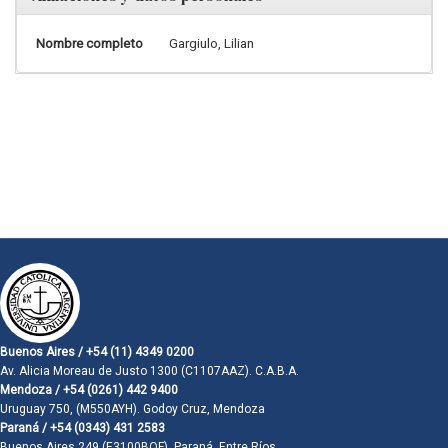
Nombre completo
Gargiulo, Lilian
Buenos Aires / +54 (11) 4349 0200
Av. Alicia Moreau de Justo 1300 (C1107AAZ). C.A.B.A.
Mendoza / +54 (0261) 442 9400
Uruguay 750, (M550AYH). Godoy Cruz, Mendoza
Paraná / +54 (0343) 431 2583
Buenos Aires 249 (E3100BQF). Paraná, Entre Ríos