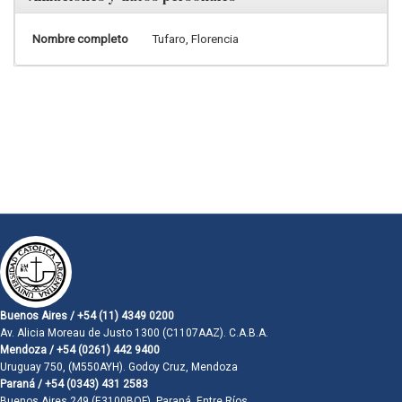
Nombre completo
Tufaro, Florencia
Buenos Aires / +54 (11) 4349 0200
Av. Alicia Moreau de Justo 1300 (C1107AAZ). C.A.B.A.
Mendoza / +54 (0261) 442 9400
Uruguay 750, (M550AYH). Godoy Cruz, Mendoza
Paraná / +54 (0343) 431 2583
Buenos Aires 249 (E3100BQF). Paraná, Entre Ríos